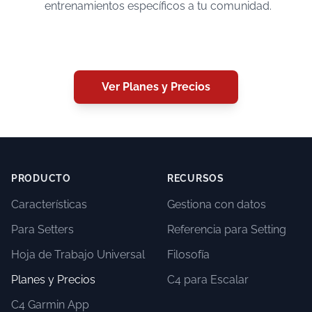
entrenamientos específicos a tu comunidad.
Ver Planes y Precios
PRODUCTO
RECURSOS
Características
Gestiona con datos
Para Setters
Referencia para Setting
Hoja de Trabajo Universal
Filosofía
Planes y Precios
C4 para Escalar
C4 Garmin App